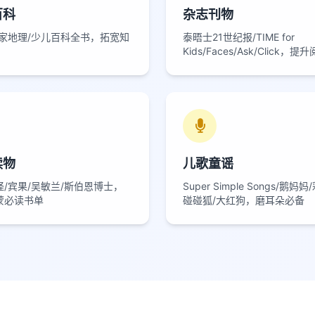
百科
杂志刊物
国家地理/少儿百科全书，拓宽知
泰晤士21世纪报/TIME for
Kids/Faces/Ask/Click，
读物
儿歌童谣
/宾果/吴敏兰/斯伯恩博士，
Super Simple Songs/鹅妈
蒙必读书单
碰碰狐/大红狗，磨耳朵必备