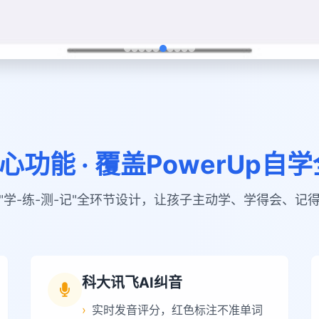
心功能 · 覆盖PowerUp自
"学-练-测-记"全环节设计，让孩子主动学、学得会、记
科大讯飞AI纠音
›
实时发音评分，红色标注不准单词