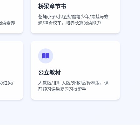
桥梁章节书
苍蝇小子/小屁孩/魔笔少年/青蛙与蟾
提升阅读素养
蜍/神奇校车，培养长篇阅读能力
公立教材
妈/彩虹兔/
人教版/北师大版/外教版/译林版，课
前预习课后复习习得帮手