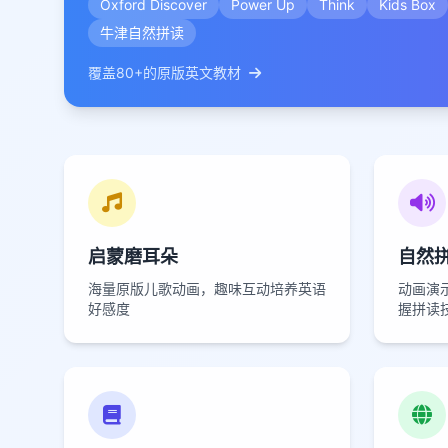
Oxford Discover
Power Up
Think
Kids Box
牛津自然拼读
覆盖80+的原版英文教材
启蒙磨耳朵
自然
海量原版儿歌动画，趣味互动培养英语
动画演
好感度
握拼读