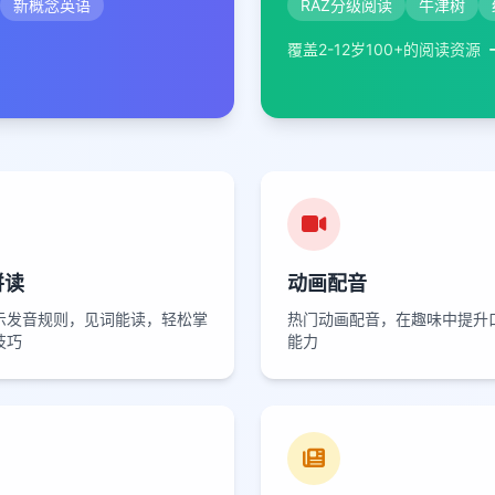
新概念英语
RAZ分级阅读
牛津树
覆盖2-12岁100+的阅读资源
拼读
动画配音
示发音规则，见词能读，轻松掌
热门动画配音，在趣味中提升
技巧
能力